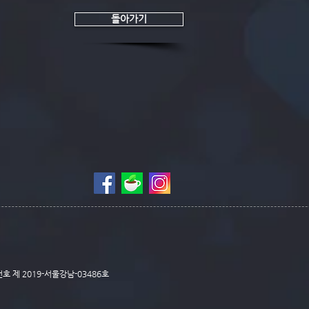
돌아가기
 제 2019-서울강남-03486호