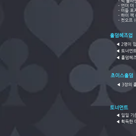
- 빅 블라인드
- 언더 더 
- 미들 포지션
- 하이 잭 (
- 컷오프 (C
홀덤헤즈업
◀ 2명이 
◀ 토너먼
◀ 홀덤헤즈
초이스홀덤
◀ 3장의 
​토너먼트
◀ 일일 기
◀ 획득한 