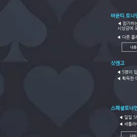
바운티 토너
◀ 참가하는
시상금에 
◀ 다른 플
내용
싯앤고
◀ 5명이 
◀ 획득한 
​스페셜토너
◀ 일일 
◀ 세틀라
대회