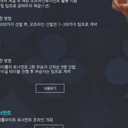
식 계약 체결 후 해외 오프라인토너먼트 활동 지원
 및 팀프로 금테두리 제공(1년)
한 방법
30위까지 선발 후, 오프라인 선발전 1~3위까지 팀프로 계약
한 방법
이롤러 토너먼트 2회 우승자 선착순 9명 선발,
이널 테이블 진행 후 우승자는 팀프로 계약
내용보기
토너먼트
 세틀라이트 토너먼트 온라인 개최