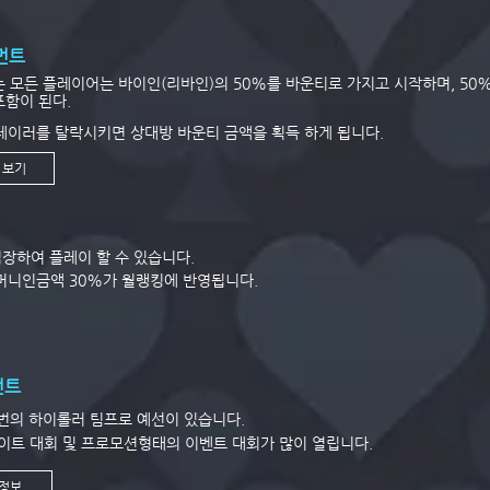
먼트
 모든 플레이어는 바이인(리바인)의 50%를 바운티로 가지고 시작하며, 50
포함이 된다.
레이러를 탈락시키면 상대방 바운티 금액을 획득 하게 됩니다.
 보기
입장하여 플레이 할 수 있습니다.
머니인금액 30%가 월랭킹에 반영됩니다.
먼트
5번의 하이롤러 팀프로 예선이 있습니다.
이트 대회 및 프로모션형태의 이벤트 대회가 많이 열립니다.
정보