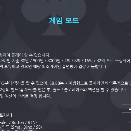
게임 모드
장하여 플레이 할 수 있습니다.
인 기준 80만 / 800만 / 8000만 / 4억 / 8억 / 16억 / 32억 으로 구성되
액 보유하고 있으면 해당 최소바이인 홀덤방에 입장 가능합니다.
TG부터 액션을 할 수 있으며, SB,BB는 시계방향으로 돌아가면서 의무적으로 
2장의 핸드(홀카드)를 받은 후, 폴드 / 콜 / 레이즈의 액션을 할 수 있습니다.
및 액션의 순서를 결정 합니다.
 포지션]
aler / Button / BTN)
드 (Small Blind / SB)