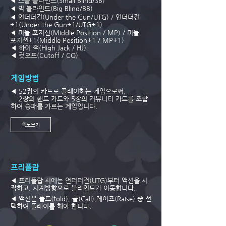
◀ 스몰 블라인드(Small Blind/SB)
◀ 빅 블라인드(Big Blind/BB)
◀ 언더더건(Under the Gun/UTG) / 언더더건
+1(Under the Gun+1/UTG+1)
◀ 미들 포지션(Middle Position / MP) / 미들
포지션+1(Middle Position+1 / MP+1)
◀ 하이 잭(High Jack / HJ)
◀ 컷오프(Cutoff / CO)
​게임방법
◀ 52장의 카드로 플레이하는 게임으로써,
2장의 핸드 카드와 5장의 커뮤니티 카드를 조합
하여 승패를 가르는 게임입니다.
족보보기
​프리플랍
◀ 프리플랍 시에는 언더더건(UTG)부터 액션을 시
작하고, 시계방향으로 블라인드가 이동합니다.
◀
액션은 폴드(fold), 콜(Call),레이즈(Raise) 중 선
택하여 플레이를 해야 합니다.