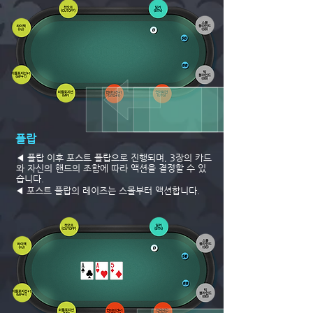
플랍
◀ 플랍 이후 포스트 플랍으로 진행되며, 3장의 카드
와 자신의 핸드의 조합에 따라 액션을 결정할 수 있
습니다.
◀ 포스트 플랍의 레이즈는 스몰부터 액션합니다.